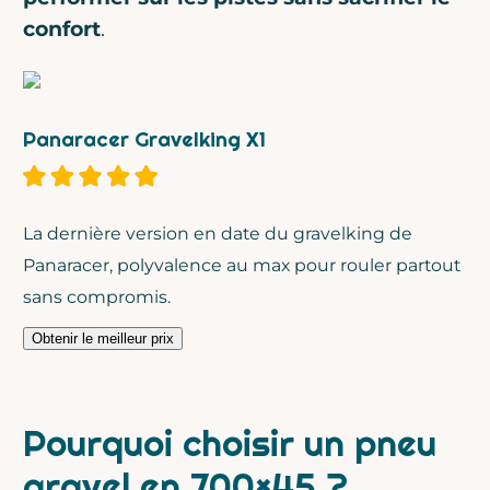
confort
.
Vous êtes sûr de ne pas
Panaracer Gravelking X1
vouloir vous inscrire ?
La dernière version en date du gravelking de
Panaracer, polyvalence au max pour rouler partout
sans compromis.
Contenu exclusif
Bons plans matos & gravel
Obtenir le meilleur prix
Gratuit, sans engagement
Pourquoi choisir un pneu
gravel en 700×45 ?