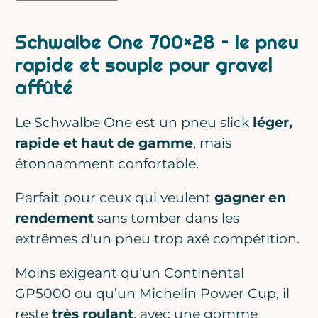
Prénom
Schwalbe One 700×28 – le pneu
rapide et souple pour gravel
Email
affûté
Le Schwalbe One est un pneu slick
léger,
J’accepte de recevoir la Newsletter
rapide et haut de gamme
, mais
de Gravel Rider
étonnamment confortable.
Parfait pour ceux qui veulent
gagner en
Rejoindre la communauté
rendement
sans tomber dans les
extrêmes d’un pneu trop axé compétition.
Une autre fois peut-être
Moins exigeant qu’un Continental
GP5000 ou qu’un Michelin Power Cup, il
reste
très roulant
, avec une gomme