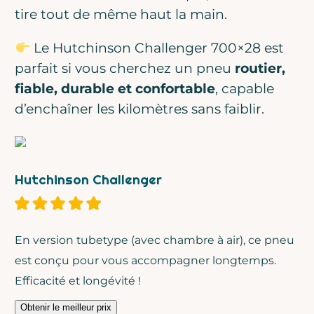
tire tout de même haut la main.
Le Hutchinson Challenger 700×28 est
parfait si vous cherchez un pneu
routier,
Vous êtes sûr de ne pas
fiable, durable et confortable
, capable
vouloir vous inscrire ?
d’enchaîner les kilomètres sans faiblir.
Hutchinson Challenger
Contenu exclusif
Bons plans matos & gravel
Gratuit, sans engagement
En version tubetype (avec chambre à air), ce pneu
est conçu pour vous accompagner longtemps.
Efficacité et longévité !
Obtenir le meilleur prix