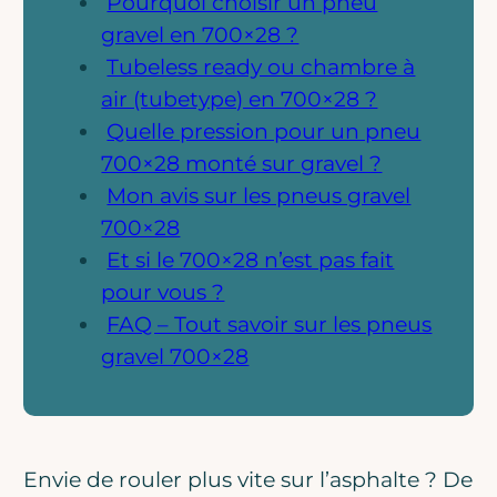
Pourquoi choisir un pneu
gravel en 700×28 ?
Tubeless ready ou chambre à
air (tubetype) en 700×28 ?
Quelle pression pour un pneu
700×28 monté sur gravel ?
Mon avis sur les pneus gravel
700×28
Et si le 700×28 n’est pas fait
pour vous ?
FAQ – Tout savoir sur les pneus
gravel 700×28
Envie de rouler plus vite sur l’asphalte ? De