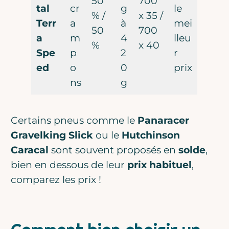
50
700
tal
cr
g
le
% /
x 35 /
Terr
a
à
mei
50
700
a
m
4
lleu
%
x 40
Spe
p
2
r
ed
o
0
prix
ns
g
Certains pneus comme le
Panaracer
Gravelking Slick
ou le
Hutchinson
Caracal
sont souvent proposés en
solde
,
bien en dessous de leur
prix habituel
,
comparez les prix !