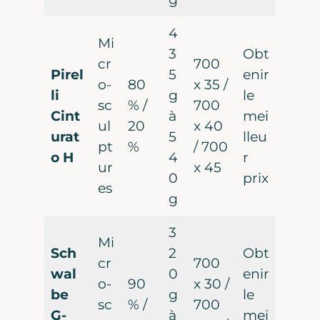
Prénom
4
Mi
3
Obt
cr
700
Email
Pirel
5
enir
o-
80
x 35 /
li
g
le
sc
% /
700
Cint
à
mei
ul
20
x 40
urat
5
lleu
J’accepte de recevoir la Newsletter
pt
%
/ 700
o H
4
r
de Gravel Rider
ur
x 45
0
prix
es
g
Rejoindre la communauté
3
Mi
Une autre fois peut-être
Sch
2
Obt
cr
700
wal
0
enir
o-
90
x 30 /
be
g
le
sc
% /
700
G-
à
mei