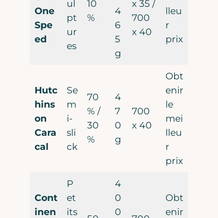
ul
10
x 35 /
One
4
lleu
pt
%
700
Spe
6
r
ur
x 40
ed
5
prix
es
g
Obt
Hutc
Se
enir
70
4
hins
m
le
% /
7
700
on
i-
mei
30
0
x 40
Cara
sli
lleu
%
g
cal
ck
r
prix
P
4
Cont
et
0
Obt
inen
its
0
enir