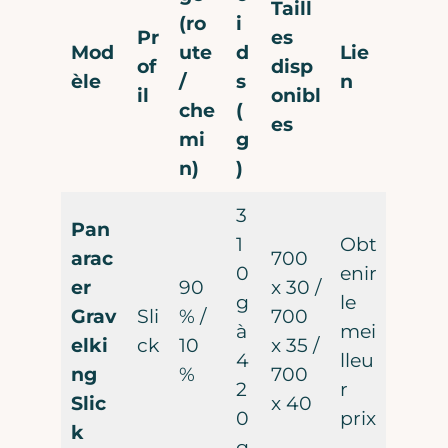
Taill
(ro
i
Pr
es
Mod
ute
d
Lie
of
disp
èle
/
s
n
il
onibl
Vous êtes sûr de ne pas
che
(
es
mi
g
vouloir vous inscrire ?
n)
)
3
Pan
1
Obt
arac
700
0
enir
Contenu exclusif
er
90
x 30 /
g
le
Bons plans matos & gravel
Grav
Sli
% /
700
à
mei
Gratuit, sans engagement
elki
ck
10
x 35 /
4
lleu
ng
%
700
2
r
Slic
x 40
0
prix
k
g